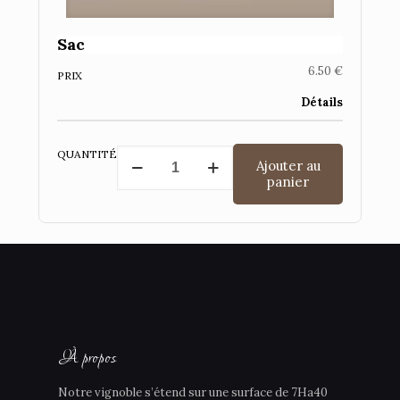
Sac
6.50
€
PRIX
Détails
quantité
QUANTITÉ
Ajouter au
de
panier
Sac
À propos
Notre vignoble s’étend sur une surface de 7Ha40