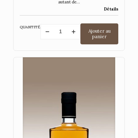
autant de…
Détails
quantité
QUANTITÉ
Ajouter au
de
panier
Ratafia
Tradition