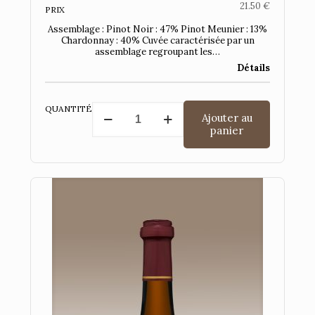
21.50
€
PRIX
Assemblage : Pinot Noir : 47% Pinot Meunier : 13%
Chardonnay : 40% Cuvée caractérisée par un
assemblage regroupant les…
Détails
quantité
QUANTITÉ
Ajouter au
de
panier
Cuvée
Prestige
2021