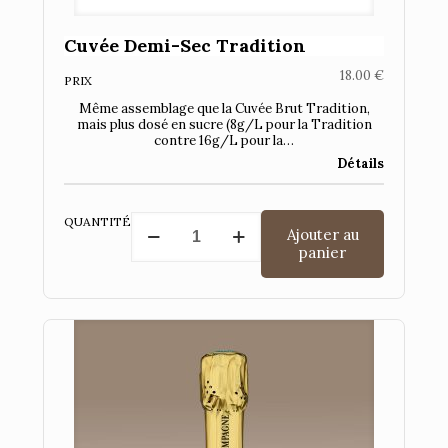
Cuvée Demi-Sec Tradition
18.00
€
PRIX
Même assemblage que la Cuvée Brut Tradition,
mais plus dosé en sucre (8g/L pour la Tradition
contre 16g/L pour la…
Détails
quantité
QUANTITÉ
Ajouter au
de
panier
Cuvée
Demi-
Sec
Tradition