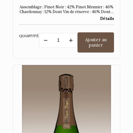
Assemblage : Pinot Noir : 42% Pinot Meunier : 46%
Chardonnay : 12% Dont Vin de réserve : 46% Dont…
Détails
quantité
QUANTITÉ
Ajouter au
de
panier
Cuvée
Brut
Rosé