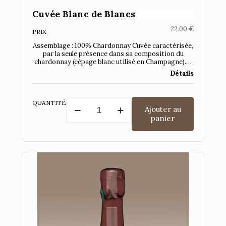
Cuvée Blanc de Blancs
22.00
€
PRIX
Assemblage : 100% Chardonnay Cuvée caractérisée,
par la seule présence dans sa composition du
chardonnay (cépage blanc utilisé en Champagne).…
Détails
quantité
QUANTITÉ
Ajouter au
de
panier
Cuvée
Blanc
de
Blancs